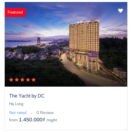
Featured
The Yacht by DC
Hạ Long
Not rated
0 Review
1.450.000₫
from
/night