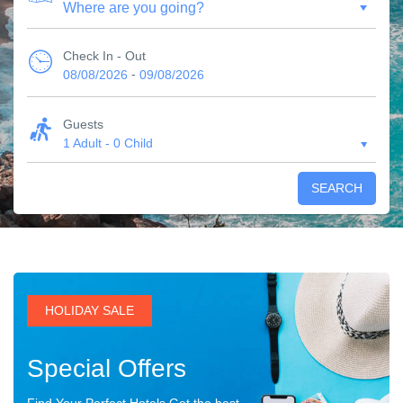
Check In - Out
-
08/08/2026
09/08/2026
Guests
1 Adult
-
0 Child
SEARCH
HOLIDAY SALE
Special Offers