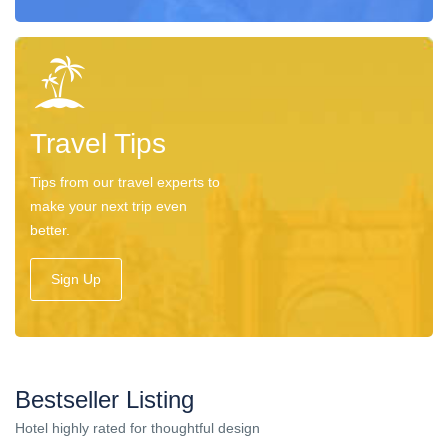
Travel Tips
Tips from our travel experts to
make your next trip even
better.
Sign Up
Bestseller Listing
Hotel highly rated for thoughtful design