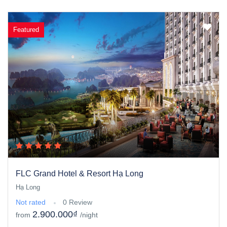
Featured
FLC Grand Hotel & Resort Hạ Long
Hạ Long
Not rated
0 Review
2.900.000₫
from
/night