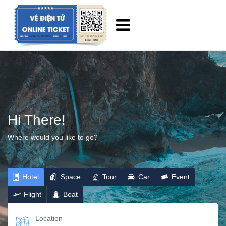
Hi There!
Where would you like to go?
Hotel
Space
Tour
Car
Event
Flight
Boat
Location