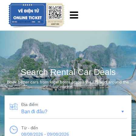
Search Rental Car Deals
Book better cars from local hosts across the US and around the
world.
Địa điểm
Từ - đến
-
08/08/2026
09/08/2026