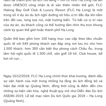
Nằm tại thành phố du lịch nổi tiếng – nơi có Vịnh Hạ Long hai lần
được UNESCO công nhận là di sản thiên nhiên thế giới, FLC
Halong Bay Golf Club & Luxury Resort (FLC Hạ Long) là một
trong số ít dự án du lịch nghỉ dưỡng sở hữu vị trí đắc địa khi nằm
trên đồi cao, lưng tựa núi, mặt hướng biển. Từ bất cứ vị trí nào
của dự án, du khách cũng có thể hướng tầm nhìn thu trọn khung
cảnh kỳ quan thế giới hoặc thành phố Hạ Long.
Quần thể bao gồm hơn 100 hạng mục cao cấp theo tiêu chuẩn
quốc tế với 649 phòng khách sạn đáp ứng nơi lưu trú cho hơn
1.500 khách, hơn 300 căn biệt thự phong cách Châu Âu, trung
tâm hội nghị quốc tế 1.500 chỗ, sân golf 18 hố, Club house, bể
bơi vô cực…
Ngày 15/12/2018, FLC Hạ Long chính thức khai trương, đánh dấu
sự vận hành của một trong những hạ tầng du lịch đồng bộ và
hiện đại nhất tại Quảng Ninh, đồng thời cũng là điểm đến cho
những sự kiện văn hóa, nghệ thuật quy mô như Diễn đàn Du lịch
ASEAN 2019, Lễ bế mạc năm Du lịch Quốc gia 2018 – Hạ Long
(Quảng Ninh)…