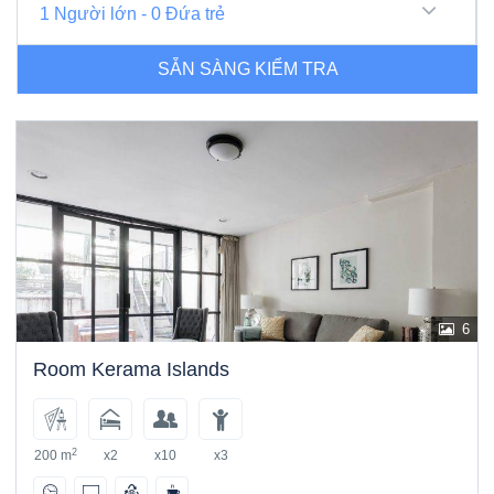
1
Người lớn
-
0
Đứa trẻ
SẴN SÀNG KIỂM TRA
6
Room Kerama Islands
2
200 m
x2
x10
x3