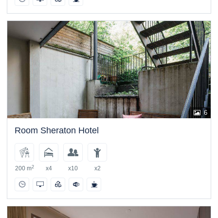
6
Room Sheraton Hotel
2
200 m
x4
x10
x2