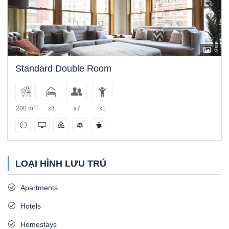
6
Standard Double Room
2
200 m
x3
x7
x1
LOẠI HÌNH LƯU TRÚ
Apartments
Hotels
Homestays