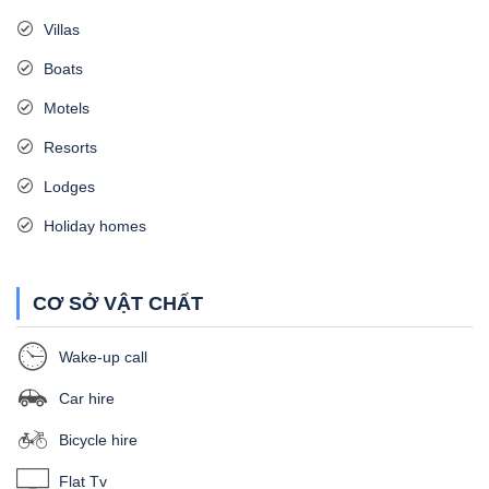
Villas
Boats
Motels
Resorts
Lodges
Holiday homes
CƠ SỞ VẬT CHẤT
Wake-up call
Car hire
Bicycle hire
Flat Tv