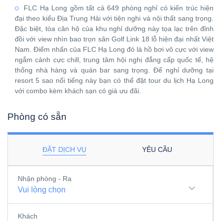
FLC Hạ Long gồm tất cả 649 phòng nghỉ có kiến trúc hiện
đại theo kiểu Địa Trung Hải với tiện nghi và nội thất sang trọng.
Đặc biệt, tòa căn hộ của khu nghỉ dưỡng này tọa lạc trên đỉnh
đồi với view nhìn bao trọn sân Golf Link 18 lỗ hiện đại nhất Việt
Nam. Điểm nhấn của FLC Hạ Long đó là hồ bơi vô cực với view
ngắm cảnh cực chill, trung tâm hội nghị đẳng cấp quốc tế, hệ
thống nhà hàng và quán bar sang trọng. Để nghỉ dưỡng tại
resort 5 sao nổi tiếng này bạn có thể đặt tour du lịch Hạ Long
với combo kèm khách sạn có giá ưu đãi.
Phòng có sẵn
ĐẶT DỊCH VỤ
YÊU CẦU
Nhận phòng - Ra
Vui lòng chọn
Khách