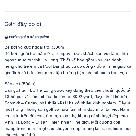
Gần đây có gì
Hướng dẫn trải nghiệm
Bể bơi vô cực ngoài trời (300m)
Bể bơi ngoài trời nằm ở vị trí ngay trước khách sạn với tầm nhìn
ngoạn mục ra vịnh Hạ Long. Thiết kế bao gồm khu vực dành
riêng cho trẻ em và Pool Bar phục vụ đồ uống - đồ ăn nhẹ giúp cả
gia đình có thể cùng nhau tận hưởng tiện ích một cách trọn vẹn.
Sân golf (500m)
Sân golf tại FLC Hạ Long được xây dựng theo tiêu chuẩn quốc tế
18 hố par 71 cùng chiều dài lên tới 6092 yard, được thiết kế bởi
Schmidt – Curley, nhà thiết kế tài ba có nhiều kinh nghiệm. Đây là
một trong những sân golf sở hữu tầm nhìn đẹp nhất tại Việt Nam
với vị trí trên đồi cao, ôm trọn toàn bộ khung cảnh tuyệt đẹp của
Vịnh Hạ Long – Di sản Thiên nhiên Thế giới. Mỗi đường golf
mang trong mình một câu chuyện riêng, mang lại trải nghiệm mới
cho các golf thủ.