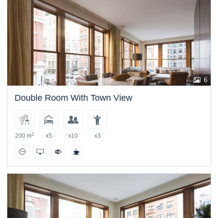
6
Double Room With Town View
2
200 m
x5
x10
x3